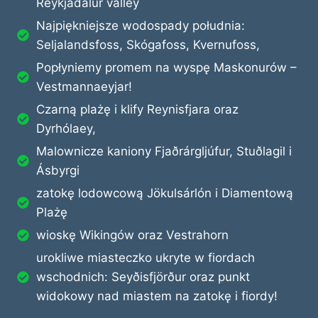
Reykjadalur valley
Najpiękniejsze wodospady południa:
Seljalandsfoss, Skógafoss, Kvernufoss,
Popłyniemy promem na wyspę Maskonurów –
Vestmannaeyjar!
Czarną plażę i klify Reynisfjara oraz
Dyrhólaey,
Malownicze kaniony Fjaðrárgljúfur, Stuðlagil i
Ásbyrgi
zatokę lodowcową Jökulsárlón i Diamentową
Plażę
wioskę Wikingów oraz Vestrahorn
urokliwe miasteczko ukryte w fiordach
wschodnich: Seyðisfjörður oraz punkt
widokowy nad miastem na zatokę i fiordy!