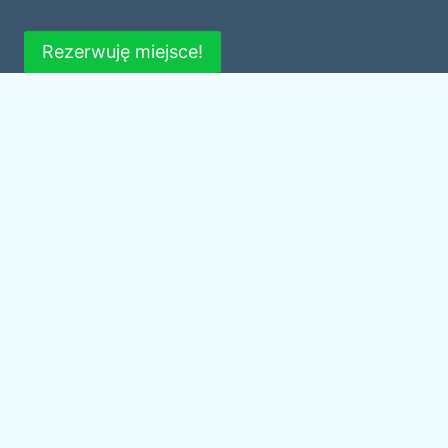
Rezerwuję miejsce!
TO NIE WSZYSTKO
Co jeszcze czeka na Ciebie
w Islandii?