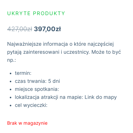
UKRYTE PRODUKTY
Pierwotna
Aktualna
427,00
zł
397,00
zł
cena
cena
Najważniejsze informacja o które najczęściej
wynosiła:
wynosi:
pytają zainteresowani i uczestnicy. Może to być
427,00zł.
397,00zł.
np.:
termin:
czas trwania: 5 dni
miejsce spotkania:
lokalizacja atrakcji na mapie: Link do mapy
cel wycieczki:
Brak w magazynie