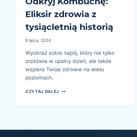
Odkryj Kombuchę:
Eliksir zdrowia z
tysiącletnią historią
6 lipca, 2024
Wyobraź sobie napój, który nie tylko
orzeźwia w upalny dzień, ale także
wspiera Twoje zdrowie na wielu
poziomach.
ODKRYJ
CZYTAJ DALEJ
KOMBUCHĘ:
ELIKSIR
ZDROWIA
Z
TYSIĄCLETNIĄ
HISTORIĄ