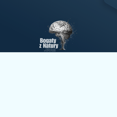
Bogaty z Natury
Wróć do korzeni! Zdrowie, Sport, Dietetyka,
Psychologia.
+48 600 770 594
kontakt@bogatyznatury.com