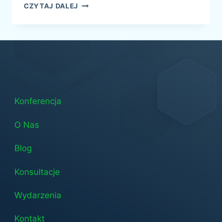
DIETA
CZYTAJ DALEJ
NA
OBNIŻENIE
CHOLESTEROLU
–
CO
JEŚĆ,
A
CZEGO
UNIKAĆ?
Konferencja
O Nas
Blog
Konsultacje
Wydarzenia
Kontakt