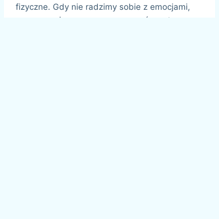
fizyczne. Gdy nie radzimy sobie z emocjami,
nasz organizm zaczyna reagować na stres
poprzez osłabienie układu odpornościowego,
problemy trawienne, a nawet przewlekłe bóle.
Dlatego tak ważne jest, aby regularnie
podejmować działania, które wspierają
równowagę w każdej sferze życia.
Przykłady działań wspierających holistyczne
zdrowie:
Codzienna praktyka
mindfulness:
Zatrzymaj się na chwilę
każdego dnia, aby być w pełni obecnym w
tym, co robisz. Skoncentruj się na
oddechu, otaczających dźwiękach i swoich