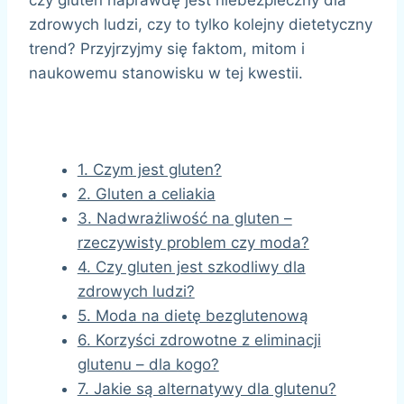
zdrowych ludzi, czy to tylko kolejny dietetyczny
trend? Przyjrzyjmy się faktom, mitom i
naukowemu stanowisku w tej kwestii.
1. Czym jest gluten?
2. Gluten a celiakia
3. Nadwrażliwość na gluten –
rzeczywisty problem czy moda?
4. Czy gluten jest szkodliwy dla
zdrowych ludzi?
5. Moda na dietę bezglutenową
6. Korzyści zdrowotne z eliminacji
glutenu – dla kogo?
7. Jakie są alternatywy dla glutenu?