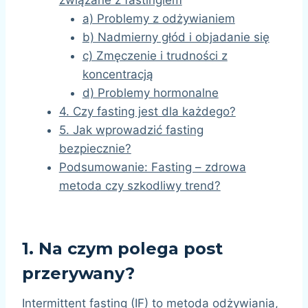
związane z fastingiem
a) Problemy z odżywianiem
b) Nadmierny głód i objadanie się
c) Zmęczenie i trudności z
koncentracją
d) Problemy hormonalne
4. Czy fasting jest dla każdego?
5. Jak wprowadzić fasting
bezpiecznie?
Podsumowanie: Fasting – zdrowa
metoda czy szkodliwy trend?
1.
Na czym polega post
przerywany?
Intermittent fasting (IF) to metoda odżywiania,