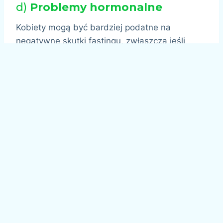
d)
Problemy hormonalne
Kobiety mogą być bardziej podatne na
negatywne skutki fastingu, zwłaszcza jeśli
chodzi o układ hormonalny. Długotrwałe okresy
bez jedzenia mogą prowadzić do zaburzeń
cyklu menstruacyjnego, problemów z
płodnością czy problemów z tarczycą. Dlatego
ważne jest, aby kobiety stosujące post
przerywany robiły to z umiarem i monitorowały
swoje samopoczucie.
4.
Czy fasting jest dla
każdego?
Choć post przerywany może przynosić liczne
korzyści zdrowotne, nie jest odpowiedni dla