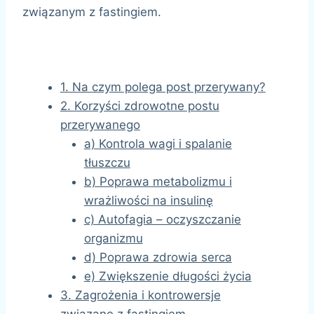
związanym z fastingiem.
1. Na czym polega post przerywany?
2. Korzyści zdrowotne postu
przerywanego
a) Kontrola wagi i spalanie
tłuszczu
b) Poprawa metabolizmu i
wrażliwości na insulinę
c) Autofagia – oczyszczanie
organizmu
d) Poprawa zdrowia serca
e) Zwiększenie długości życia
3. Zagrożenia i kontrowersje