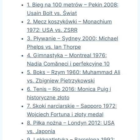
1. Bieg na 100 metrów – Pekin 2008:
Usain Bolt vs. Świat
2. Mecz koszykówki – Monachium
1972: USA vs. ZSRR
3. Pływanie – Sydney 2000: Michael
Phelps vs. Ian Thorpe
4. Gimnastyka – Montreal 1976:
Nadia Comăneci i perfekcyjne 10
5. Boks – Rzym 1960: Muhammad Ali
vs. Zbigniew Pietrzykowski
6. Tenis – Rio 2016: Monica Puig i
historyczne złoto
7. Skoki narciarskie – Sapporo 1972:
Wojciech Fortuna i złoty medal
8. Piłka nożna – Londyn 2012: USA
vs. Japonia
9. Lekkoatletyka – Barcelona 1992: