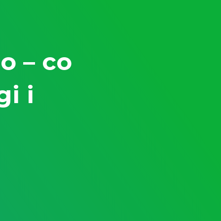
o – co
i i