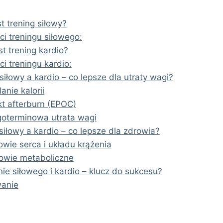
t trening siłowy?
ci treningu siłowego:
st trening kardio?
ci treningu kardio:
siłowy a kardio – co lepsze dla utraty wagi?
anie kalorii
kt afterburn (EPOC)
goterminowa utrata wagi
 siłowy a kardio – co lepsze dla zdrowia?
owie serca i układu krążenia
owie metaboliczne
nie siłowego i kardio – klucz do sukcesu?
anie