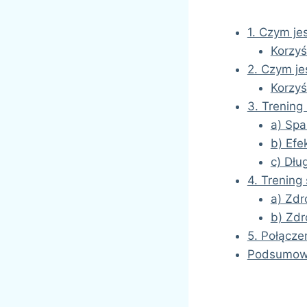
1. Czym jes
Korzyś
2. Czym je
Korzyś
3. Trening 
a) Spal
b) Efe
c) Dłu
4. Trening
a) Zdr
b) Zdr
5. Połącze
Podsumow