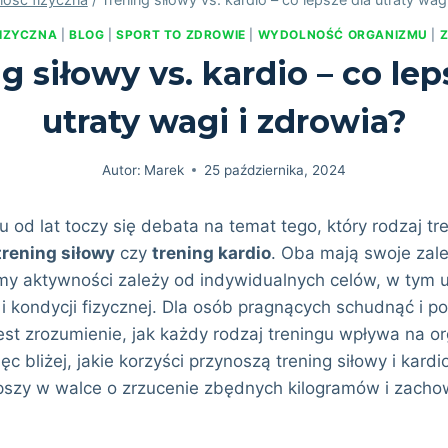
IZYCZNA
|
BLOG
|
SPORT TO ZDROWIE
|
WYDOLNOŚĆ ORGANIZMU
|
Z
g siłowy vs. kardio – co lep
utraty wagi i zdrowia?
Autor:
Marek
25 października, 2024
u od lat toczy się debata na temat tego, który rodzaj tre
trening siłowy
czy
trening kardio
. Oba mają swoje zale
my aktywności zależy od indywidualnych celów, w tym u
i kondycji fizycznej. Dla osób pragnących schudnąć i p
est zrozumienie, jak każdy rodzaj treningu wpływa na o
ęc bliżej, jakie korzyści przynoszą trening siłowy i kardio
pszy w walce o zrzucenie zbędnych kilogramów i zacho