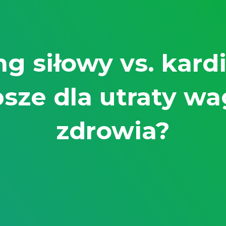
ng siłowy vs. kardi
psze dla utraty wag
zdrowia?