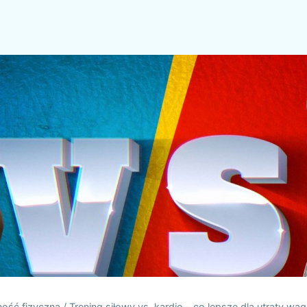
ość fizyczna
/
Trening siłowy vs. kardio – co lepsze dla utraty wag