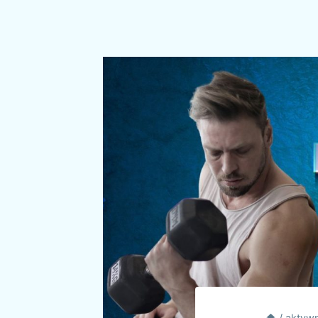
/
aktywn